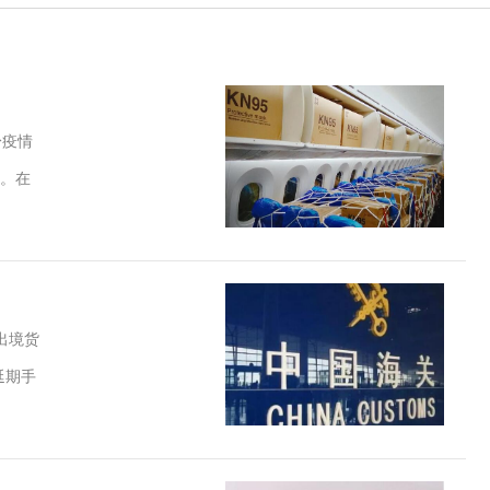
身疫情
。在
出境货
延期手