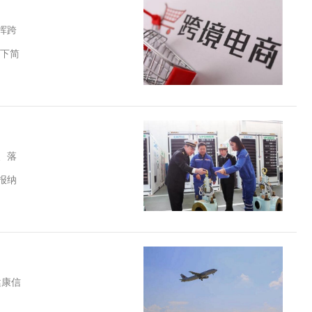
挥跨
下简
、落
报纳
健康信